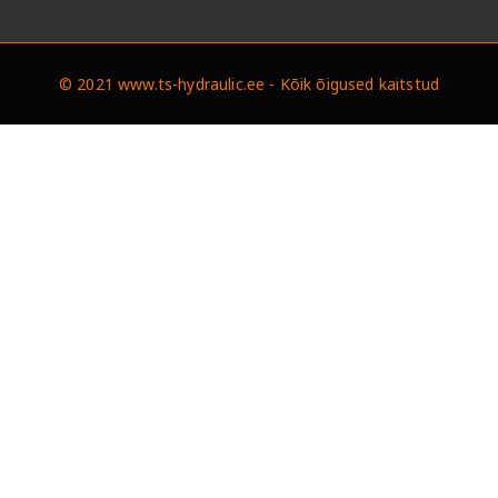
© 2021 www.ts-hydraulic.ee - Kõik õigused kaitstud