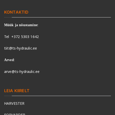
KONTAKTID
:
Müük ja nõustamine
Tel
+372 5303 1642
tiit@ts-hydraulic.ee
:
Arved
arve@ts-hydraulic.ee
LEIA KIIRELT
HARVESTER
FORVARDER