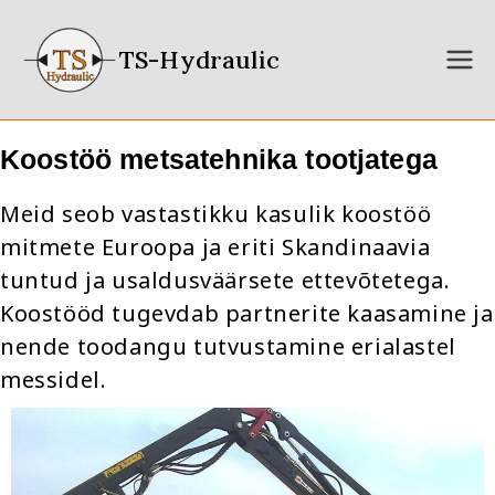
TS-Hydraulic
Koostöö metsatehnika tootjatega
Meid seob vastastikku kasulik koostöö
mitmete Euroopa ja eriti Skandinaavia
tuntud ja usaldusväärsete ettevõtetega.
Koostööd tugevdab partnerite kaasamine ja
nende toodangu tutvustamine erialastel
messidel.