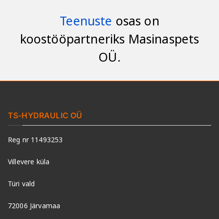
Teenuste
osas on
koostööpartneriks Masinaspets
OÜ.
TS-HYDRAULIC OÜ
Reg nr 11493253
Villevere küla
Türi vald
72006 Järvamaa