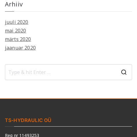
Arhiiv
juuli 2020
mai 2020
märts 2020
jaanuar 2020
S
e
a
r
c
h
TS-HYDRAULIC OÜ
f
Reg nr 11493253
o