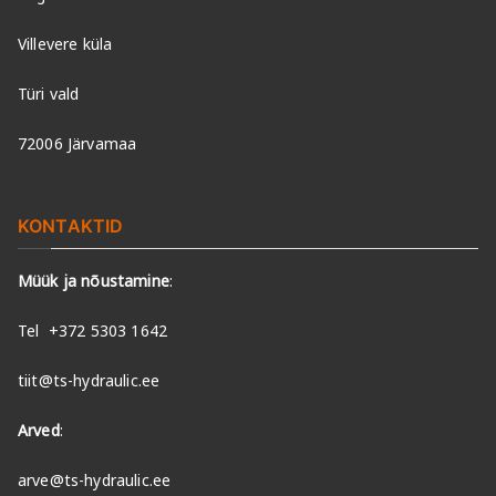
r
Villevere küla
:
Türi vald
72006 Järvamaa
KONTAKTID
Müük ja nõustamine
:
Tel
+372 5303 1642
tiit@ts-hydraulic.ee
Arved
:
arve@ts-hydraulic.ee