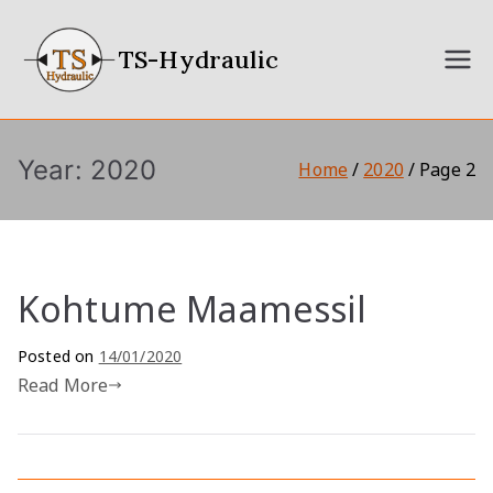
Skip
to
TS-Hydraulic
content
Year:
2020
Home
2020
Page 2
Kohtume Maamessil
Posted on
14/01/2020
Read More